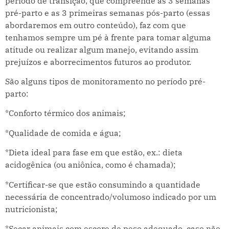
período de transição, que compreende as 3 semanas
pré-parto e as 3 primeiras semanas pós-parto (essas
abordaremos em outro conteúdo), faz com que
tenhamos sempre um pé à frente para tomar alguma
atitude ou realizar algum manejo, evitando assim
prejuízos e aborrecimentos futuros ao produtor.
São alguns tipos de monitoramento no período pré-
parto:
*Conforto térmico dos animais;
*Qualidade de comida e água;
*Dieta ideal para fase em que estão, ex.: dieta
acidogênica (ou aniônica, como é chamada);
*Certificar-se que estão consumindo a quantidade
necessária de concentrado/volumoso indicado por um
nutricionista;
*Secar animais com escore de peso adequado, caso não