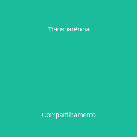
Transparência
Transparência
icos e corretos. Em um campo que se depara com questões sanitárias e de confor
nossa palavra.
Compartilhamento
Compartilhamento
lientes, colegas e parceiros. Uma comunicação honesta entre pessoas com diferente
a fazer a diferença.