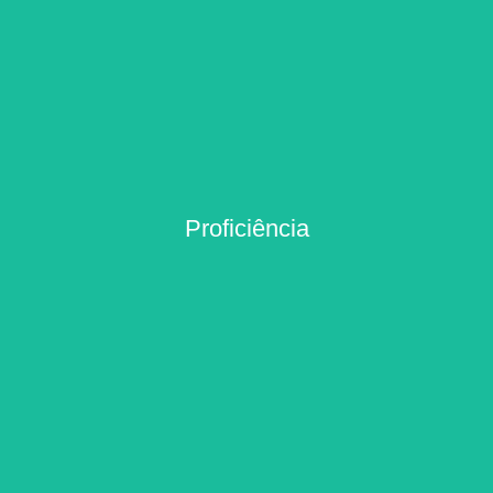
Proficiência
Proficiência
icar os problemas e focar nas suas necessidades para que tudo dê certo. Oferece
mobilizar o melhor das nossas habilidades e talentos técnicos.